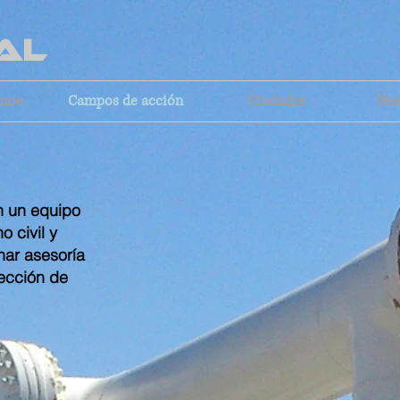
URAL
omos
Campos de acción
Ciudades
Nue
n un equipo
 civil y
nar asesoría
tección de